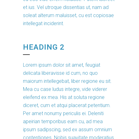
et ius. Vel utroque dissentias ut, nam ad
soleat alterum maluisset, cu est copiosae
intellegat inciderint.
HEADING 2
Lorem ipsum dolor sit amet, feugiat
delicata liberavisse id cum, no quo
maiorum intellegebat, liber regione eu sit.
Mea cu case ludus integre, vide viderer
eleifend ex mea. His at soluta regione
diceret, cum et atqui placerat petentium.
Per amet nonumy periculis ei. Deleniti
apeirian temporibus eam cu, ad mea
ipsum sadipscing, sed ex assum omnium
contentiones. Nobis suavitate moderatius