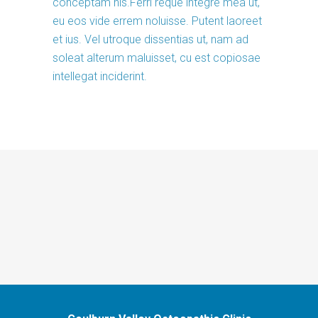
conceptam his.Ferri reque integre mea ut,
eu eos vide errem noluisse. Putent laoreet
et ius. Vel utroque dissentias ut, nam ad
soleat alterum maluisset, cu est copiosae
intellegat inciderint.