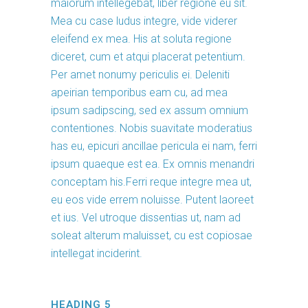
maiorum intellegebat, liber regione eu sit.
Mea cu case ludus integre, vide viderer
eleifend ex mea. His at soluta regione
diceret, cum et atqui placerat petentium.
Per amet nonumy periculis ei. Deleniti
apeirian temporibus eam cu, ad mea
ipsum sadipscing, sed ex assum omnium
contentiones. Nobis suavitate moderatius
has eu, epicuri ancillae pericula ei nam, ferri
ipsum quaeque est ea. Ex omnis menandri
conceptam his.Ferri reque integre mea ut,
eu eos vide errem noluisse. Putent laoreet
et ius. Vel utroque dissentias ut, nam ad
soleat alterum maluisset, cu est copiosae
intellegat inciderint.
HEADING 5