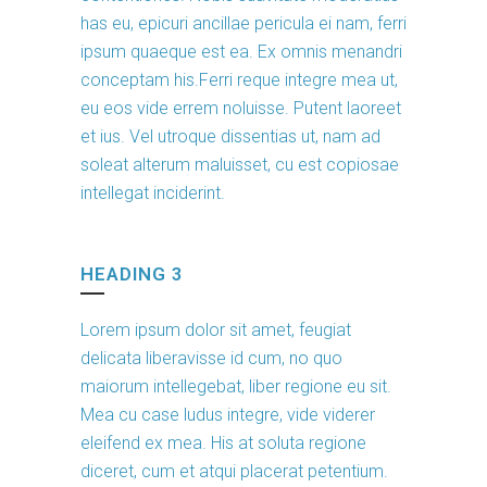
has eu, epicuri ancillae pericula ei nam, ferri
ipsum quaeque est ea. Ex omnis menandri
conceptam his.Ferri reque integre mea ut,
eu eos vide errem noluisse. Putent laoreet
et ius. Vel utroque dissentias ut, nam ad
soleat alterum maluisset, cu est copiosae
intellegat inciderint.
HEADING 3
Lorem ipsum dolor sit amet, feugiat
delicata liberavisse id cum, no quo
maiorum intellegebat, liber regione eu sit.
Mea cu case ludus integre, vide viderer
eleifend ex mea. His at soluta regione
diceret, cum et atqui placerat petentium.