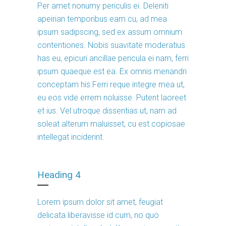
Per amet nonumy periculis ei. Deleniti
apeirian temporibus eam cu, ad mea
ipsum sadipscing, sed ex assum omnium
contentiones. Nobis suavitate moderatius
has eu, epicuri ancillae pericula ei nam, ferri
ipsum quaeque est ea. Ex omnis menandri
conceptam his.Ferri reque integre mea ut,
eu eos vide errem noluisse. Putent laoreet
et ius. Vel utroque dissentias ut, nam ad
soleat alterum maluisset, cu est copiosae
intellegat inciderint.
Heading 4
Lorem ipsum dolor sit amet, feugiat
delicata liberavisse id cum, no quo