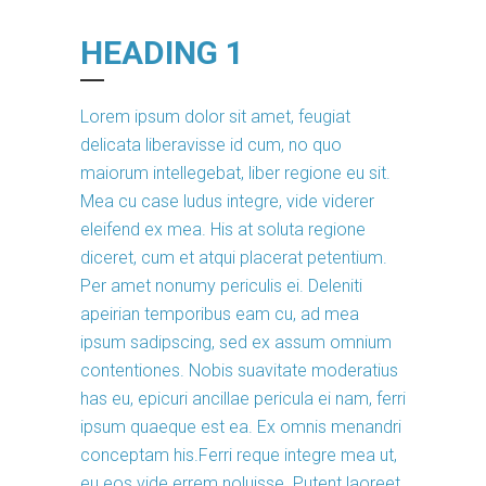
HEADING 1
Lorem ipsum dolor sit amet, feugiat
delicata liberavisse id cum, no quo
maiorum intellegebat, liber regione eu sit.
Mea cu case ludus integre, vide viderer
eleifend ex mea. His at soluta regione
diceret, cum et atqui placerat petentium.
Per amet nonumy periculis ei. Deleniti
apeirian temporibus eam cu, ad mea
ipsum sadipscing, sed ex assum omnium
contentiones. Nobis suavitate moderatius
has eu, epicuri ancillae pericula ei nam, ferri
ipsum quaeque est ea. Ex omnis menandri
conceptam his.Ferri reque integre mea ut,
eu eos vide errem noluisse. Putent laoreet