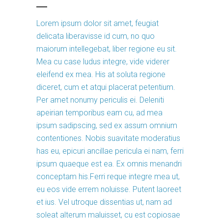
Lorem ipsum dolor sit amet, feugiat
delicata liberavisse id cum, no quo
maiorum intellegebat, liber regione eu sit.
Mea cu case ludus integre, vide viderer
eleifend ex mea. His at soluta regione
diceret, cum et atqui placerat petentium.
Per amet nonumy periculis ei. Deleniti
apeirian temporibus eam cu, ad mea
ipsum sadipscing, sed ex assum omnium
contentiones. Nobis suavitate moderatius
has eu, epicuri ancillae pericula ei nam, ferri
ipsum quaeque est ea. Ex omnis menandri
conceptam his.Ferri reque integre mea ut,
eu eos vide errem noluisse. Putent laoreet
et ius. Vel utroque dissentias ut, nam ad
soleat alterum maluisset, cu est copiosae