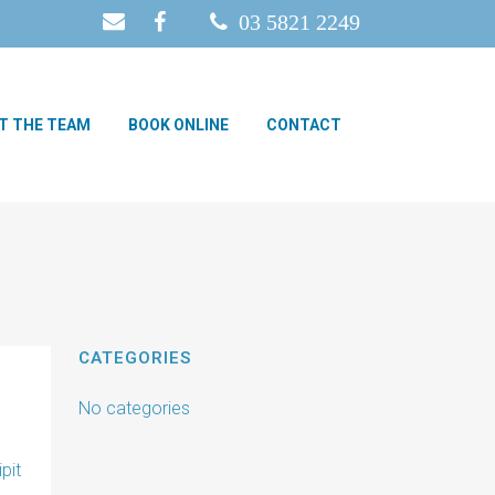
03 5821 2249
T THE TEAM
BOOK ONLINE
CONTACT
CATEGORIES
No categories
pit