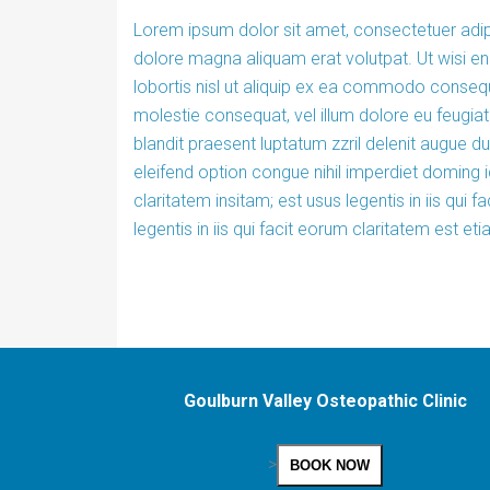
Lorem ipsum dolor sit amet, consectetuer adip
dolore magna aliquam erat volutpat. Ut wisi en
lobortis nisl ut aliquip ex ea commodo consequa
molestie consequat, vel illum dolore eu feugiat 
blandit praesent luptatum zzril delenit augue du
eleifend option congue nihil imperdiet doming
claritatem insitam; est usus legentis in iis qui 
legentis in iis qui facit eorum claritatem est 
Goulburn Valley Osteopathic Clinic
>
BOOK NOW