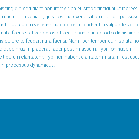
iscing elit, sed diam nonummy nibh euismod tincidunt ut laoreet
im ad minim veniam, quis nostrud exerci tation ullamcorper susci
t. Duis autem vel eum iriure dolor in hendrerit in vulputate velit
nulla facilisis at vero eros et accumsan et iusto odio dignissim q
is dolore te feugait nulla facilisi. Nam liber tempor cum soluta no
 id quod mazim placerat facer possim assum. Typi non habent
facit eorum claritatem. Typi non habent claritatem insitam; est usu
etiam processus dynamicus.