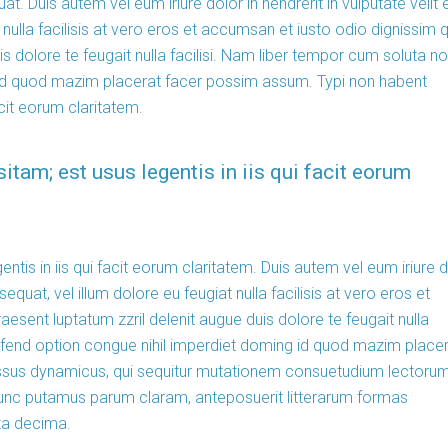
t. Duis autem vel eum iriure dolor in hendrerit in vulputate velit
nulla facilisis at vero eros et accumsan et iusto odio dignissim q
is dolore te feugait nulla facilisi. Nam liber tempor cum soluta no
 id quod mazim placerat facer possim assum. Typi non habent
acit eorum claritatem.
itam; est usus legentis in iis qui facit eorum
entis in iis qui facit eorum claritatem. Duis autem vel eum iriure 
equat, vel illum dolore eu feugiat nulla facilisis at vero eros et
aesent luptatum zzril delenit augue duis dolore te feugait nulla
eifend option congue nihil imperdiet doming id quod mazim place
ssus dynamicus, qui sequitur mutationem consuetudium lectorum
nunc putamus parum claram, anteposuerit litterarum formas
ta decima.