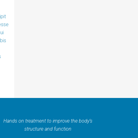
pit
 esse
ui
bis
s
Hands on treatment to improve the body’s
structure and function