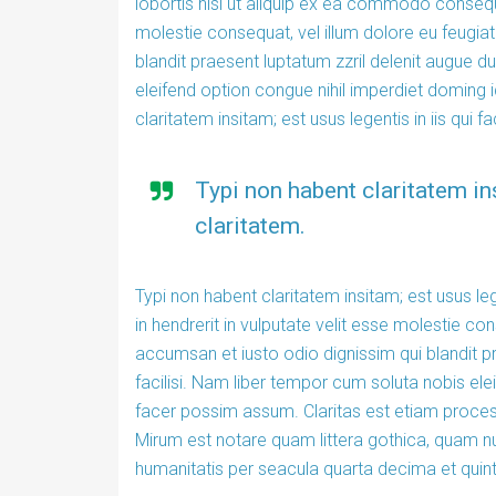
lobortis nisl ut aliquip ex ea commodo consequa
molestie consequat, vel illum dolore eu feugiat 
blandit praesent luptatum zzril delenit augue du
eleifend option congue nihil imperdiet doming
claritatem insitam; est usus legentis in iis qui f
Typi non habent claritatem ins
claritatem.
Typi non habent claritatem insitam; est usus leg
in hendrerit in vulputate velit esse molestie cons
accumsan et iusto odio dignissim qui blandit pr
facilisi. Nam liber tempor cum soluta nobis el
facer possim assum. Claritas est etiam proce
Mirum est notare quam littera gothica, quam 
humanitatis per seacula quarta decima et quin