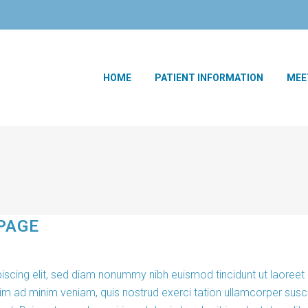
HOME
PATIENT INFORMATION
MEE
PAGE
iscing elit, sed diam nonummy nibh euismod tincidunt ut laoreet
im ad minim veniam, quis nostrud exerci tation ullamcorper susci