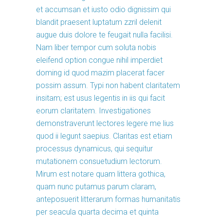
et accumsan et iusto odio dignissim qui
blandit praesent luptatum zzril delenit
augue duis dolore te feugait nulla facilisi.
Nam liber tempor cum soluta nobis
eleifend option congue nihil imperdiet
doming id quod mazim placerat facer
possim assum. Typi non habent claritatem
insitam; est usus legentis in iis qui facit
eorum claritatem. Investigationes
demonstraverunt lectores legere me lius
quod ii legunt saepius. Claritas est etiam
processus dynamicus, qui sequitur
mutationem consuetudium lectorum.
Mirum est notare quam littera gothica,
quam nunc putamus parum claram,
anteposuerit litterarum formas humanitatis
per seacula quarta decima et quinta