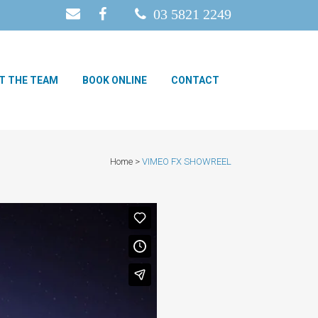
03 5821 2249
T THE TEAM
BOOK ONLINE
CONTACT
Home
>
VIMEO FX SHOWREEL