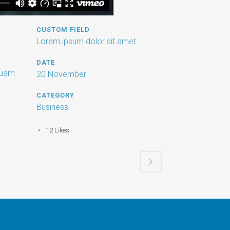
CUSTOM FIELD
Lorem ipsum dolor sit amet
DATE
iquam
20 November
CATEGORY
Business
12
Likes